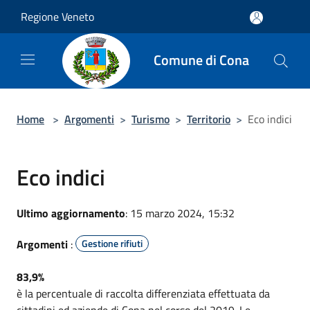
Salta al contenuto principale
Regione Veneto
Comune di Cona
Home
>
Argomenti
>
Turismo
>
Territorio
>
Eco indici
Eco indici
Ultimo aggiornamento
: 15 marzo 2024, 15:32
Argomenti
:
Gestione rifiuti
83,9%
è la percentuale di raccolta differenziata effettuata da
cittadini ed aziende di Cona nel corso del 2019. Le