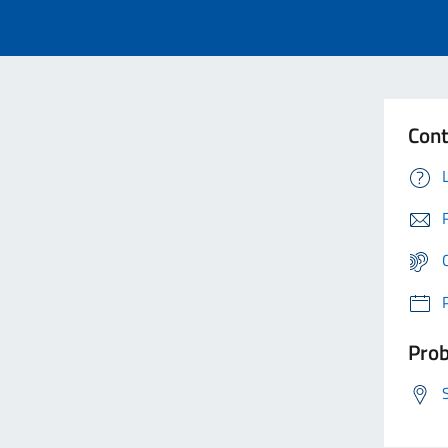
Cont
Prob