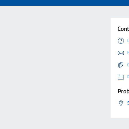
Cont
Prob