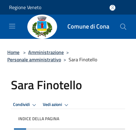
Salta al contenuto principale
Regione Veneto
Comune di Cona
Home
>
Amministrazione
>
Personale amministrativo
>
Sara Finotello
Sara Finotello
Condividi
Vedi azioni
INDICE DELLA PAGINA