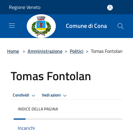
Salta al contenuto principale
Regione Veneto
Comune di Cona
Home
>
Amministrazione
>
Politici
>
Tomas Fontolan
Tomas Fontolan
Condividi
Vedi azioni
INDICE DELLA PAGINA
Incarichi