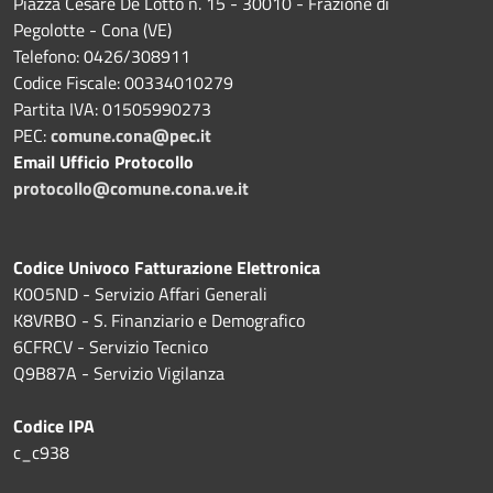
Piazza Cesare De Lotto n. 15 - 30010 - Frazione di
Pegolotte - Cona (VE)
Telefono: 0426/308911
Codice Fiscale: 00334010279
Partita IVA: 01505990273
PEC:
comune.cona@pec.it
Email Ufficio Protocollo
protocollo@comune.cona.ve.it
Codice Univoco Fatturazione Elettronica
K0O5ND - Servizio Affari Generali
K8VRBO - S. Finanziario e Demografico
6CFRCV - Servizio Tecnico
Q9B87A - Servizio Vigilanza
Codice IPA
c_c938