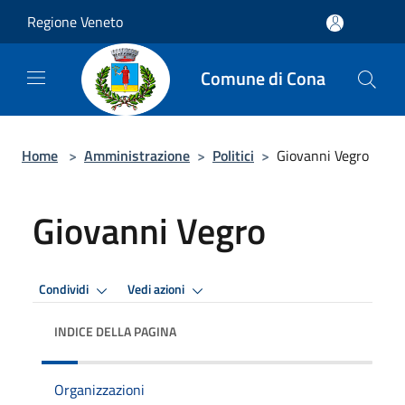
Salta al contenuto principale
Regione Veneto
Comune di Cona
Home
>
Amministrazione
>
Politici
>
Giovanni Vegro
Giovanni Vegro
Condividi
Vedi azioni
INDICE DELLA PAGINA
Organizzazioni