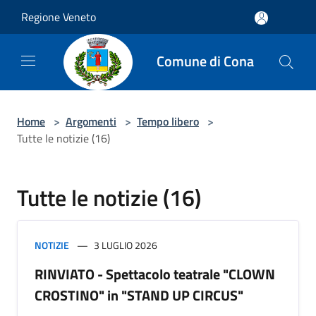
Salta al contenuto principale
Regione Veneto
Comune di Cona
Home
>
Argomenti
>
Tempo libero
>
Tutte le notizie (16)
Tutte le notizie (16)
NOTIZIE
3 LUGLIO 2026
RINVIATO - Spettacolo teatrale "CLOWN
CROSTINO" in "STAND UP CIRCUS"