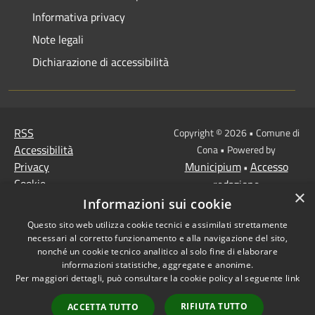
Informativa privacy
Note legali
Dichiarazione di accessibilità
RSS
Copyright © 2026 • Comune di
Accessibilità
Cona • Powered by
Privacy
Municipium
Accesso
•
Cookie
redazione
×
Mappa del sito
Informazioni sui cookie
MISSIONE 2 Rivoluzione
Questo sito web utilizza cookie tecnici e assimilati strettamente
verde e transizione
necessari al corretto funzionamento e alla navigazione del sito,
ecologica
nonché un cookie tecnico analitico al solo fine di elaborare
informazioni statistiche, aggregate e anonime.
Missione 1 -
Per maggiori dettagli, può consultare la cookie policy al seguente
link
Digitalizzazione,
innovazione,
RIFIUTA TUTTO
ACCETTA TUTTO