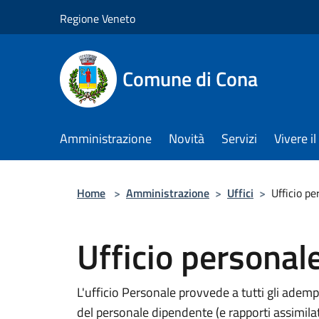
Salta al contenuto principale
Regione Veneto
Comune di Cona
Amministrazione
Novità
Servizi
Vivere 
Home
>
Amministrazione
>
Uffici
>
Ufficio pe
Ufficio personal
L'ufficio Personale provvede a tutti gli adem
del personale dipendente (e rapporti assimila