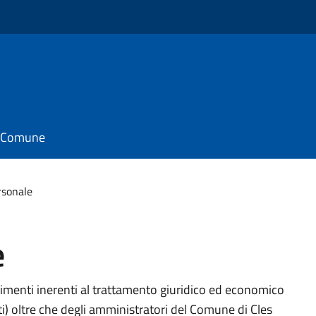
il Comune
rsonale
e
pimenti inerenti al trattamento giuridico ed economico
ti) oltre che degli amministratori del Comune di Cles