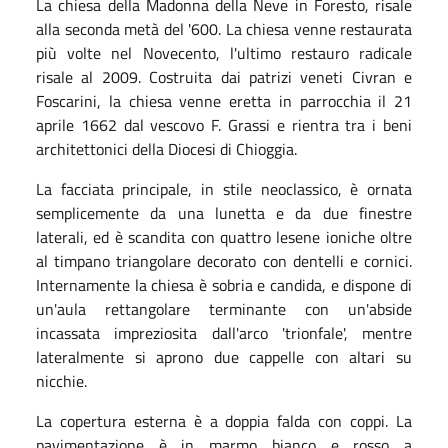
La chiesa della Madonna della Neve in Foresto, risale
alla seconda metà del '600. La chiesa venne restaurata
più volte nel Novecento, l'ultimo restauro radicale
risale al 2009. Costruita dai patrizi veneti Civran e
Foscarini, la chiesa venne eretta in parrocchia il 21
aprile 1662 dal vescovo F. Grassi e rientra tra i beni
architettonici della Diocesi di Chioggia.
La facciata principale, in stile neoclassico, è ornata
semplicemente da una lunetta e da due finestre
laterali, ed è scandita con quattro lesene ioniche oltre
al timpano triangolare decorato con dentelli e cornici.
Internamente la chiesa è sobria e candida, e dispone di
un'aula rettangolare terminante con un'abside
incassata impreziosita dall'arco 'trionfale', mentre
lateralmente si aprono due cappelle con altari su
nicchie.
La copertura esterna è a doppia falda con coppi. La
pavimentazione è in marmo bianco e rosso a