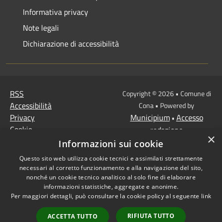
Informativa privacy
Note legali
Dichiarazione di accessibilità
RSS
Copyright © 2026 • Comune di
Accessibilità
Cona • Powered by
Privacy
Municipium
Accesso
•
Cookie
redazione
×
Mappa del sito
Informazioni sui cookie
MISSIONE 2 Rivoluzione
Questo sito web utilizza cookie tecnici e assimilati strettamente
verde e transizione
necessari al corretto funzionamento e alla navigazione del sito,
ecologica
nonché un cookie tecnico analitico al solo fine di elaborare
informazioni statistiche, aggregate e anonime.
Missione 1 -
Per maggiori dettagli, può consultare la cookie policy al seguente
link
Digitalizzazione,
innovazione,
RIFIUTA TUTTO
ACCETTA TUTTO