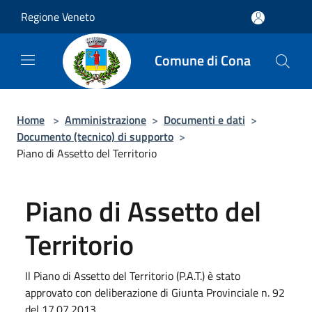
Salta al contenuto principale
Regione Veneto
Comune di Cona
Home
>
Amministrazione
>
Documenti e dati
>
Documento (tecnico) di supporto
>
Piano di Assetto del Territorio
Piano di Assetto del
Territorio
Il Piano di Assetto del Territorio (P.A.T.) è stato
approvato con deliberazione di Giunta Provinciale n. 92
del 17.07.2013