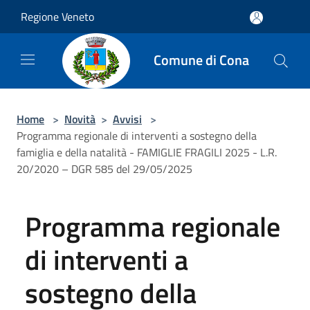
Salta al contenuto principale
Regione Veneto
Comune di Cona
Home
>
Novità
>
Avvisi
>
Programma regionale di interventi a sostegno della
famiglia e della natalità - FAMIGLIE FRAGILI 2025 - L.R.
20/2020 – DGR 585 del 29/05/2025
Programma regionale
di interventi a
sostegno della