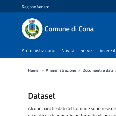
Salta al contenuto principale
Regione Veneto
Comune di Cona
Amministrazione
Novità
Servizi
Vivere 
Home
>
Amministrazione
>
Documenti e dati
Dataset
Alcune banche dati del Comune sono rese dispo
da parte di chiunque, in un formato elaborab