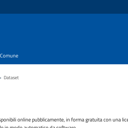
il Comune
>
Dataset
nibili online pubblicamente, in forma gratuita con una lice
ile in modo automatico da software.