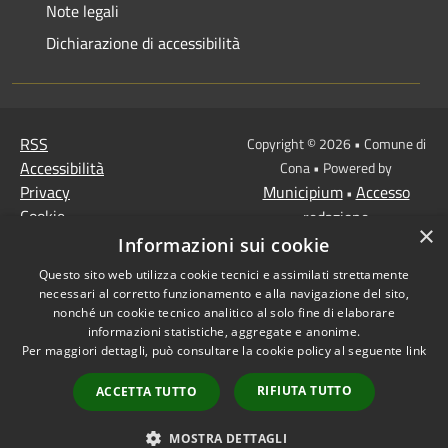
Note legali
Dichiarazione di accessibilità
RSS
Copyright © 2026 • Comune di
Accessibilità
Cona • Powered by
Privacy
Municipium
Accesso
•
Cookie
redazione
×
Mappa del sito
Informazioni sui cookie
MISSIONE 2 Rivoluzione
Questo sito web utilizza cookie tecnici e assimilati strettamente
verde e transizione
necessari al corretto funzionamento e alla navigazione del sito,
ecologica
nonché un cookie tecnico analitico al solo fine di elaborare
informazioni statistiche, aggregate e anonime.
Missione 1 -
Per maggiori dettagli, può consultare la cookie policy al seguente
link
Digitalizzazione,
innovazione,
RIFIUTA TUTTO
ACCETTA TUTTO
competitività, cultura e
turismo
MOSTRA DETTAGLI