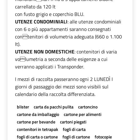
carrellato da 120 lt
con fusto grigio e coperchio BLU.
UTENZE CONDOMINIALI
: alle utenze condominiali
con 6 o più appartamenti saranno consegnati
contenitori di volumetria adeguata (660 o 1.100
lt).
UTENZE NON DOMESTICHE
: contenitori di varia
volumetria a seconda delle esigenze a cui
verranno applicati i Transponder.
I mezzi di raccolta passeranno ogni 2 LUNEDÌ I
giorni di passaggio dei mezzi sono visibili sul
calendario della raccolta differenziata.
blister
carta da pacchi pulita
cartoncino
cartone da imballaggio
cartone per alimenti
cartone per bevande
cartoni piegati
contenitori in tetrapak
fogli di carta
fogli di carta o cartone
fogli di cartone
fotocopie