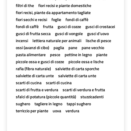
filtri di the
fiori recisi e piante domestiche
fiori recisi, piante da appartamento tagliate
fiori secchi e recisi
foglie
fondi di caffè
fondi di caffè
frutta
gusci di cozze
gusci di crostacei
gusci di frutta secca
gusci di vongole
gusci d'uovo
incensi
lettiera naturale per animali
lische di pesce
ossi (avanzi di cibo)
paglia
pane
pane vecchio
pasta alimentare
pesce
pettine in legno
piante
piccole ossa e gusci di cozze
piccole ossa e lische
rafia (fibra naturale)
salviette di carta sporche
salviette di carta unte
salviette di carta unte
scarti di cucina
scarti di cucina
scarti di frutta e verdura
scarti di verdura e frutta
sfalci di potatura (piccole quantità)
stuzzicadenti
sughero
tagliere in legno
tappi sughero
terriccio per piante
uova
verdura