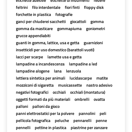
etichette adesive
etichette di indumenti
federe
feltrini
filo interdentale
fiori finti
floppy disk
forchette in plastica
fotografie
ganci per chiuderei sacchetti
giocattoli
gomma
gomma da masticare
gommapiuma
goniometri
grucce appendiabiti
guanti in gomma, lattice, usa e getta
guarnizioni
insetticidi per uso domestico (barattoli vuoti)
lacci per scarpe
lamette usa e getta
lampadine a incandescenza
lampadine a led
lampadine alogene
lana
lenzuola
lettiera sintetica per animali
lucidascarpe
matite
mozziconi di sigaretta
musicassette
nastro adesivo
negativi fotografici
occhiali
occhiali (montatura)
oggetti formati da più materiali
ombrelli
ovatta
palloni
palloni da gioco
panni elettrostatici per la polvere
pannolini
peli
pellicola fotografica
peluche
pennarelli
penne
pennelli
pettine in plastica
piastrine per zanzare