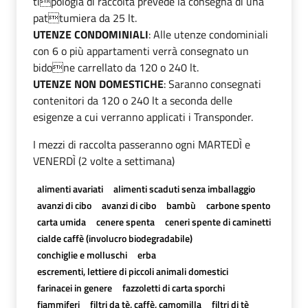
tipologia di raccolta prevede la consegna di una
pattumiera da 25 lt.
UTENZE CONDOMINIALI
: Alle utenze condominiali
con 6 o più appartamenti verrà consegnato un
bidone carrellato da 120 o 240 lt.
UTENZE NON DOMESTICHE
: Saranno consegnati
contenitori da 120 o 240 lt a seconda delle
esigenze a cui verranno applicati i Transponder.
I mezzi di raccolta passeranno ogni MARTEDÌ e
VENERDÌ (2 volte a settimana)
alimenti avariati
alimenti scaduti senza imballaggio
avanzi di cibo
avanzi di cibo
bambù
carbone spento
carta umida
cenere spenta
ceneri spente di caminetti
cialde caffè (involucro biodegradabile)
conchiglie e molluschi
erba
escrementi, lettiere di piccoli animali domestici
farinacei in genere
fazzoletti di carta sporchi
fiammiferi
filtri da tè, caffè, camomilla
filtri di tè