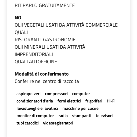
RITIRARLO GRATUITAMENTE
NO
OLII VEGETALI USATI DA ATTIVITÀ COMMERCIALE
QUALI
RISTORANTI, GASTRONOMIE
OLII MINERALI USATI DA ATTIVITÀ
IMPRENDITORIALI
QUALI AUTOFFICINE
Modalità di conferimento
Conferire nel centro di raccolta
aspirapolveri
compressori
computer
condizionatori d'aria
forni elettrici
frigoriferi
Hi-Fi
lavastoviglie e lavatrici
macchine per cucire
monitor di computer
radio
stampanti
televisori
tubi catodici
videoregistratori