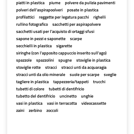
piatti in plastica
piume
polvere da pulizia pavimenti
polveri dell'aspirapoolveri
posate in plastica
profilattici
reggette per legatura pacchi
righelli
rullino fotografico
sacchetti per aspirapolvere
sacchetti usati per l’acquisto di ortaggi sfusi
sapone in pezzi e saponette
scarpe
secchielli in plastica
sigarette
siringhe (con l'apposito cappuccio inserito sull'ago)
spazzole
spazzolini
spugne
stoviglie in plastica
stoviglie rotte
stracci
stracci unti da acquaragia
stracci unti da olio minerale
suole per scarpe
sveglie
tagliere in plastica
tappezzeria/tappeti
trucchi
tubetti di colore
tubetti di dentifricio
tubetto del dentifricio
uncinetto
unghie
vasi in plastica
vasi in terracotta
videocassette
zaini
zerbino
zoccoli