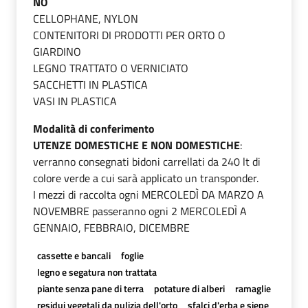
NO
CELLOPHANE, NYLON
CONTENITORI DI PRODOTTI PER ORTO O
GIARDINO
LEGNO TRATTATO O VERNICIATO
SACCHETTI IN PLASTICA
VASI IN PLASTICA
Modalità di conferimento
UTENZE DOMESTICHE E NON DOMESTICHE
:
verranno consegnati bidoni carrellati da 240 lt di
colore verde a cui sarà applicato un transponder.
I mezzi di raccolta ogni MERCOLEDÌ DA MARZO A
NOVEMBRE passeranno ogni 2 MERCOLEDÌ A
GENNAIO, FEBBRAIO, DICEMBRE
cassette e bancali
foglie
legno e segatura non trattata
piante senza pane di terra
potature di alberi
ramaglie
residui vegetali da pulizia dell'orto
sfalci d'erba e siepe