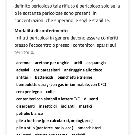
definito pericoloso tale rifiuto è pericoloso solo se la
o le sostanze pericolose sono presenti in
concentrazioni che superano le soglie stabilite.
Modalità di conferimento
I rifiuti pericolosi in genere devono essere conferiti
presso l'ecocentro o presso i contenitori sparsi sul
territorio.
acetone
acetone per unghie
acidi
acquaragia
adesivi
antiparassitari
antiruggine allo zinco
antitarli
battericidi
bianchetti e trieline
bombolette spray (con gas infiammabile, con CFC)
cera per legno
colle
contenitori con simboli o lettere T/F
diluenti
diserbanti
insetticidi
isolanti
mastici
petrolio bianco
pile a bottone (per calcolatrici, orologi, ecc.)
pile a stilo (per torce, radio, ecc.)
smacchiatori
solventi
tintura per scarpe
topicidi