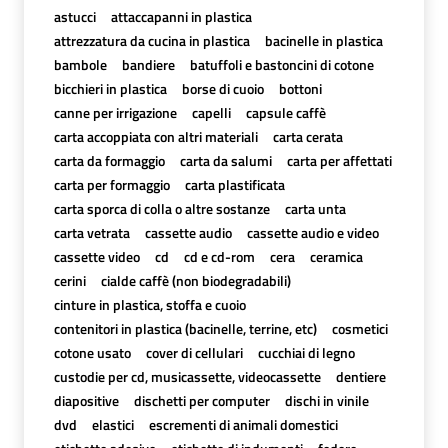
astucci
attaccapanni in plastica
attrezzatura da cucina in plastica
bacinelle in plastica
bambole
bandiere
batuffoli e bastoncini di cotone
bicchieri in plastica
borse di cuoio
bottoni
canne per irrigazione
capelli
capsule caffè
carta accoppiata con altri materiali
carta cerata
carta da formaggio
carta da salumi
carta per affettati
carta per formaggio
carta plastificata
carta sporca di colla o altre sostanze
carta unta
carta vetrata
cassette audio
cassette audio e video
cassette video
cd
cd e cd-rom
cera
ceramica
cerini
cialde caffè (non biodegradabili)
cinture in plastica, stoffa e cuoio
contenitori in plastica (bacinelle, terrine, etc)
cosmetici
cotone usato
cover di cellulari
cucchiai di legno
custodie per cd, musicassette, videocassette
dentiere
diapositive
dischetti per computer
dischi in vinile
dvd
elastici
escrementi di animali domestici