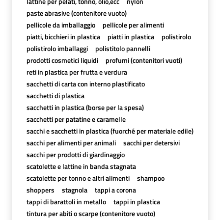
lattine per pelati, tonno, olio,ecc
nylon
paste abrasive (contenitore vuoto)
pellicole da imballaggio
pellicole per alimenti
piatti, bicchieri in plastica
piatti in plastica
polistirolo
polistirolo imballaggi
polistitolo pannelli
prodotti cosmetici liquidi
profumi (contenitori vuoti)
reti in plastica per frutta e verdura
sacchetti di carta con interno plastificato
sacchetti di plastica
sacchetti in plastica (borse per la spesa)
sacchetti per patatine e caramelle
sacchi e sacchetti in plastica (fuorché per materiale edile)
sacchi per alimenti per animali
sacchi per detersivi
sacchi per prodotti di giardinaggio
scatolette e lattine in banda stagnata
scatolette per tonno e altri alimenti
shampoo
shoppers
stagnola
tappi a corona
tappi di barattoli in metallo
tappi in plastica
tintura per abiti o scarpe (contenitore vuoto)