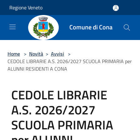
Salta al contenuto principale
Regione Veneto
Comune di Cona
Home
>
Novità
>
Avvisi
>
CEDOLE LIBRARIE A.S. 2026/2027 SCUOLA PRIMARIA per
ALUNNI RESIDENTI A CONA
CEDOLE LIBRARIE
A.S. 2026/2027
SCUOLA PRIMARIA
per ALUNNI