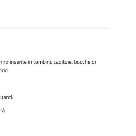
no inserite in tombini, caditoie, bocche di
rici.
uanti.
tà.