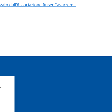
zato dall'Associazione Auser Cavarzere -
?