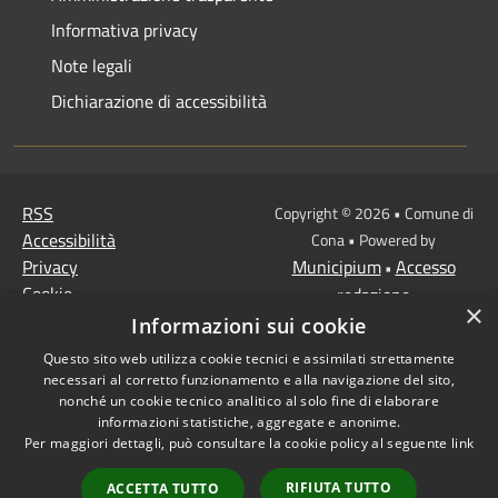
Informativa privacy
Note legali
Dichiarazione di accessibilità
RSS
Copyright © 2026 • Comune di
Accessibilità
Cona • Powered by
Privacy
Municipium
Accesso
•
Cookie
redazione
×
Mappa del sito
Informazioni sui cookie
MISSIONE 2 Rivoluzione
Questo sito web utilizza cookie tecnici e assimilati strettamente
verde e transizione
necessari al corretto funzionamento e alla navigazione del sito,
ecologica
nonché un cookie tecnico analitico al solo fine di elaborare
informazioni statistiche, aggregate e anonime.
Missione 1 -
Per maggiori dettagli, può consultare la cookie policy al seguente
link
Digitalizzazione,
innovazione,
RIFIUTA TUTTO
ACCETTA TUTTO