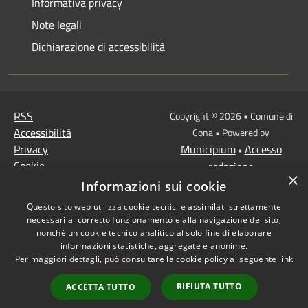
Informativa privacy
Note legali
Dichiarazione di accessibilità
RSS
Copyright © 2026 • Comune di
Accessibilità
Cona • Powered by
Privacy
Municipium
Accesso
•
Cookie
redazione
×
Mappa del sito
Informazioni sui cookie
MISSIONE 2 Rivoluzione
Questo sito web utilizza cookie tecnici e assimilati strettamente
verde e transizione
necessari al corretto funzionamento e alla navigazione del sito,
ecologica
nonché un cookie tecnico analitico al solo fine di elaborare
informazioni statistiche, aggregate e anonime.
Missione 1 -
Per maggiori dettagli, può consultare la cookie policy al seguente
link
Digitalizzazione,
innovazione,
RIFIUTA TUTTO
ACCETTA TUTTO
competitività, cultura e