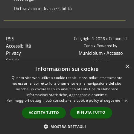
Dichiarazione di accessibilità
RSS
Copyright © 2026 • Comune di
Accessibilità
Cona • Powered by
Privacy
Municipium
Accesso
•
Cookie
redazione
×
Mappa del sito
Informazioni sui cookie
MISSIONE 2 Rivoluzione
Questo sito web utilizza cookie tecnici e assimilati strettamente
verde e transizione
necessari al corretto funzionamento e alla navigazione del sito,
ecologica
nonché un cookie tecnico analitico al solo fine di elaborare
informazioni statistiche, aggregate e anonime.
Missione 1 -
Per maggiori dettagli, può consultare la cookie policy al seguente
link
Digitalizzazione,
innovazione,
RIFIUTA TUTTO
ACCETTA TUTTO
competitività, cultura e
turismo
MOSTRA DETTAGLI