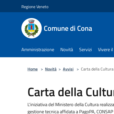
Salta al contenuto principale
Regione Veneto
Comune di Cona
Amministrazione
Novità
Servizi
Vivere 
Home
>
Novità
>
Avvisi
>
Carta della Cultur
Carta della Cult
L'iniziativa del Ministero della Cultura realizzat
gestione tecnica affidata a PagoPA, CONSAP