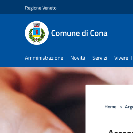
Salta al contenuto principale
Regione Veneto
Comune di Cona
Amministrazione
Novità
Servizi
Vivere 
Home
>
Arg