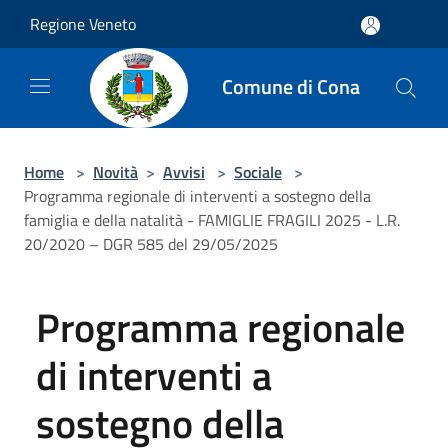
Salta al contenuto principale
Regione Veneto
Comune di Cona
Home
>
Novità
>
Avvisi
>
Sociale
>
Programma regionale di interventi a sostegno della
famiglia e della natalità - FAMIGLIE FRAGILI 2025 - L.R.
20/2020 – DGR 585 del 29/05/2025
Programma regionale
di interventi a
sostegno della