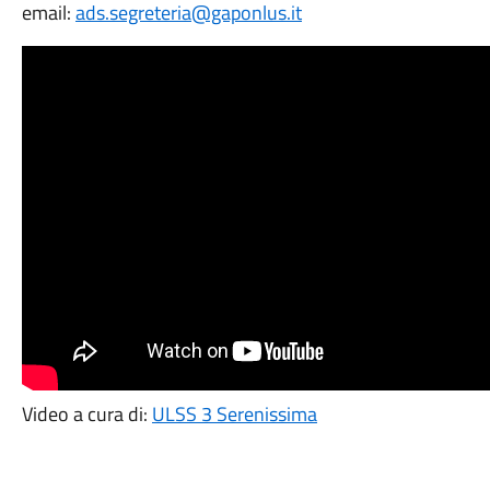
email:
ads.segreteria@gaponlus.it
Video a cura di:
ULSS 3 Serenissima