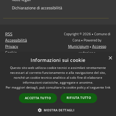
Dichiarazione di accessibilità
RSS
Copyright © 2026 • Comune di
Accessibilità
Cona • Powered by
Privacy
Municipium
Accesso
•
Cookie
redazione
×
Mappa del sito
Informazioni sui cookie
MISSIONE 2 Rivoluzione
Questo sito web utilizza cookie tecnici e assimilati strettamente
verde e transizione
necessari al corretto funzionamento e alla navigazione del sito,
ecologica
nonché un cookie tecnico analitico al solo fine di elaborare
informazioni statistiche, aggregate e anonime.
Missione 1 -
Per maggiori dettagli, può consultare la cookie policy al seguente
link
Digitalizzazione,
innovazione,
RIFIUTA TUTTO
ACCETTA TUTTO
competitività, cultura e
turismo
MOSTRA DETTAGLI