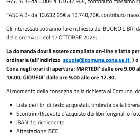
FASCIA 1- da 0,00€ a 10.632,94€, contributo massimo co
FASCIA 2- da 10.632,95€ a 15.748,78€, contributo mass
Gli interessati potranno fare richiesta del BUONO LIBRI
delle ore 14.00 del 17 OTTOBRE 2025;
La domanda dovrà essere compilata on-line e fatta per
ordinaria (all’indirizzo
scuola@comune.cona.ve.it
) o
Cona negli orari di apertura: MARTEDI’ dalle ore 9.00 al
18.00, GIOVEDI’ dalle ore 9.00 alle ore 12.30.
Al momento della consegna della richiesta al Comune, do
Lista dei libri di testo acquistati, timbrata dalla libreri
Scontrini/Ricevute d’acquisto dei libri (originali o fot
IBAN del richiedente;
Attestazione ISEE.