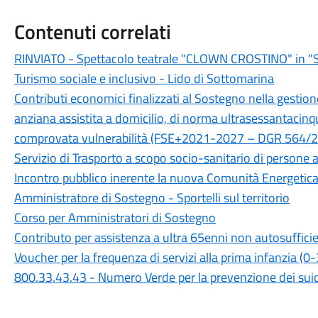
Contenuti correlati
RINVIATO - Spettacolo teatrale "CLOWN CROSTINO" in 
Turismo sociale e inclusivo - Lido di Sottomarina
Contributi economici finalizzati al Sostegno nella gestione
anziana assistita a domicilio, di norma ultrasessantacinq
comprovata vulnerabilità (FSE+2021-2027 – DGR 564/
Servizio di Trasporto a scopo socio-sanitario di persone a
Incontro pubblico inerente la nuova Comunità Energetic
Amministratore di Sostegno - Sportelli sul territorio
Corso per Amministratori di Sostegno
Contributo per assistenza a ultra 65enni non autosuff
Voucher per la frequenza di servizi alla prima infanzia 
800.33.43.43 - Numero Verde per la prevenzione dei suicid