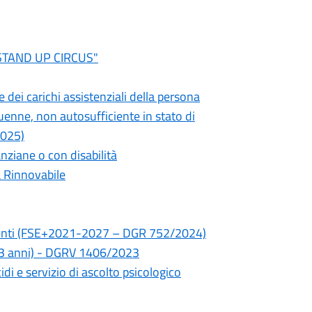
"STAND UP CIRCUS"
 dei carichi assistenziali della persona
uenne, non autosufficiente in stato di
2025)
nziane o con disabilità
a Rinnovabile
icienti (FSE+2021-2027 – DGR 752/2024)
(0-3 anni) - DGRV 1406/2023
i e servizio di ascolto psicologico