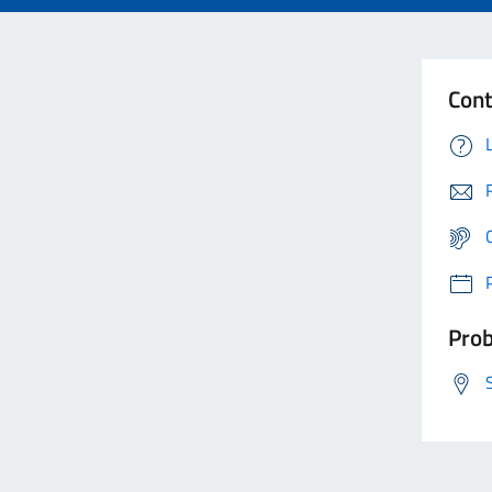
Cont
Prob