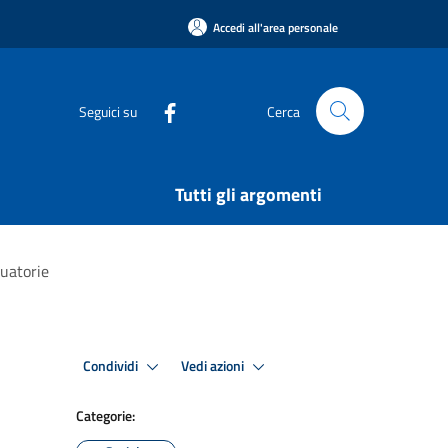
Accedi all'area personale
Seguici su
Cerca
Tutti gli argomenti
duatorie
Condividi
Vedi azioni
Categorie: