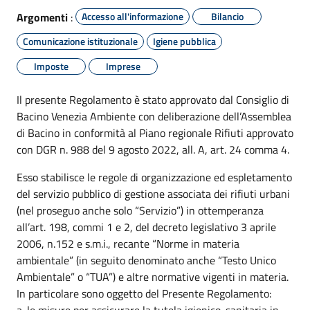
Argomenti
:
Accesso all'informazione
Bilancio
Comunicazione istituzionale
Igiene pubblica
Imposte
Imprese
Il presente Regolamento è stato approvato dal Consiglio di
Bacino Venezia Ambiente con deliberazione dell’Assemblea
di Bacino in conformità al Piano regionale Rifiuti approvato
con DGR n. 988 del 9 agosto 2022, all. A, art. 24 comma 4.
Esso stabilisce le regole di organizzazione ed espletamento
del servizio pubblico di gestione associata dei rifiuti urbani
(nel proseguo anche solo “Servizio”) in ottemperanza
all’art. 198, commi 1 e 2, del decreto legislativo 3 aprile
2006, n.152 e s.m.i., recante “Norme in materia
ambientale” (in seguito denominato anche “Testo Unico
Ambientale” o “TUA”) e altre normative vigenti in materia.
In particolare sono oggetto del Presente Regolamento:
a. le misure per assicurare la tutela igienico-sanitaria in