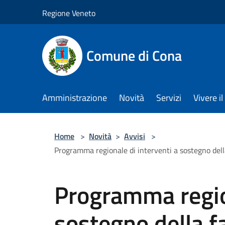
Salta al contenuto principale
Regione Veneto
Comune di Cona
Amministrazione
Novità
Servizi
Vivere 
Home
>
Novità
>
Avvisi
>
Programma regionale di interventi a sostegno del
Programma region
sostegno della fa