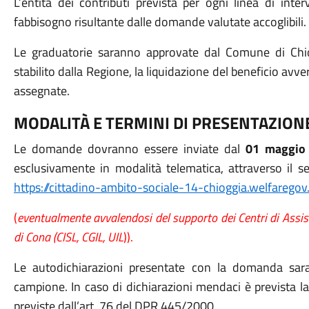
L’entità dei contributi prevista per ogni linea di inte
fabbisogno risultante dalle domande valutate accoglibili.
Le graduatorie saranno approvate dal Comune di Chio
stabilito dalla Regione, la liquidazione del beneficio avve
assegnate.
MODALITÀ E TERMINI DI PRESENTAZIO
Le domande dovranno essere inviate dal
01 maggio 
esclusivamente in modalità telematica, attraverso il ser
https://cittadino-ambito-sociale-14-chioggia.welfaregov.i
(
eventualmente avvalendosi del supporto dei Centri di Assis
di Cona (CISL, CGIL, UIL
)).
Le autodichiarazioni presentate con la domanda sara
campione. In caso di dichiarazioni mendaci è prevista l
previste dall’art. 76 del DPR 445/2000.