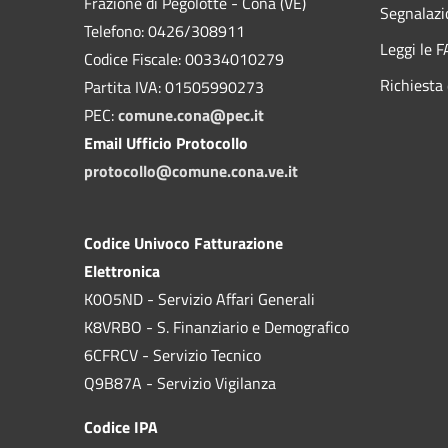
Frazione di Pegolotte - Cona (VE)
Segnalazi
Telefono: 0426/308911
Leggi le 
Codice Fiscale: 00334010279
Richiesta 
Partita IVA: 01505990273
PEC:
comune.cona@pec.it
Email Ufficio Protocollo
protocollo@comune.cona.ve.it
Codice Univoco Fatturazione
Elettronica
K0O5ND - Servizio Affari Generali
K8VRBO - S. Finanziario e Demografico
6CFRCV - Servizio Tecnico
Q9B87A - Servizio Vigilanza
Codice IPA