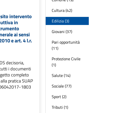
Cultura (42)
sito intervento
Edilizia (3)
duttiva in
strumento
Giovani (37)
nerale ai sensi
010 e art. 4 l.r.
Pari opportunità
(11)
Protezione Civile
CDS decisoria,
(1)
tutti i documenti
rogetto completo
Salute (14)
 alla pratica SUAP
Sociale (77)
06042017-1803
Sport (2)
Tributi (1)