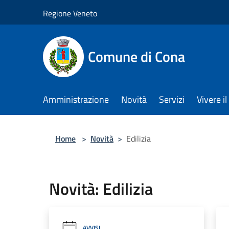
Salta al contenuto principale
Regione Veneto
Comune di Cona
Amministrazione
Novità
Servizi
Vivere 
Home
>
Novità
>
Edilizia
Novità: Edilizia
AVVISI