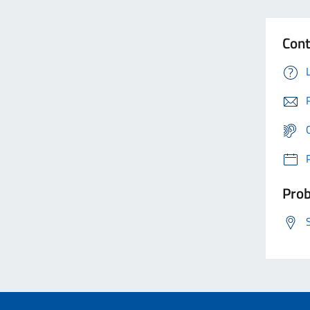
Cont
Prob