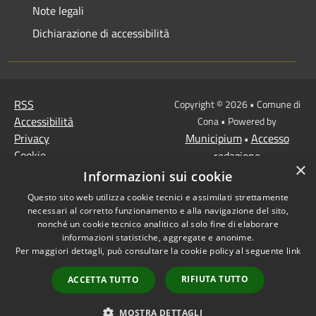
Note legali
Dichiarazione di accessibilità
RSS
Copyright © 2026 • Comune di
Accessibilità
Cona • Powered by
Privacy
Municipium
Accesso
•
Cookie
redazione
×
Mappa del sito
Informazioni sui cookie
MISSIONE 2 Rivoluzione
Questo sito web utilizza cookie tecnici e assimilati strettamente
verde e transizione
necessari al corretto funzionamento e alla navigazione del sito,
ecologica
nonché un cookie tecnico analitico al solo fine di elaborare
informazioni statistiche, aggregate e anonime.
Missione 1 -
Per maggiori dettagli, può consultare la cookie policy al seguente
link
Digitalizzazione,
innovazione,
RIFIUTA TUTTO
ACCETTA TUTTO
competitività, cultura e
turismo
MOSTRA DETTAGLI